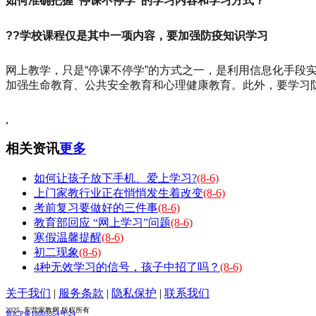
如何准确把握“停课不停学”的学习内容和学习方式？
??学校课程仅是其中一项内容，要加强防疫知识学习
网上教学，只是“停课不停学”的方式之一，是利用信息化手
加强生命教育、公共安全教育和心理健康教育。此外，要学习
,
相关资讯
更多
如何让孩子放下手机、爱上学习?
(8-6)
上门家教行业正在悄悄发生着改变
(8-6)
考前复习要做好的三件事
(8-6)
教育部回应 “网上学习”问题
(8-6)
寒假温馨提醒
(8-6)
初二现象
(8-6)
4种无效学习的信号，孩子中招了吗？
(8-6)
关于我们
|
服务条款
|
隐私保护
|
联系我们
2025 东营家教网 版权所有
鲁ICP备18005554号-24